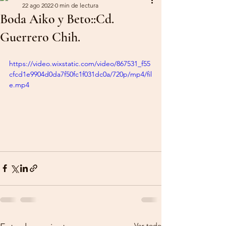
22 ago 2022
0 min de lectura
Boda Aiko y Beto::Cd.
Guerrero Chih.
https://video.wixstatic.com/video/867531_f55
cfcd1e9904d0da7f50fc1f031dc0a/720p/mp4/fil
e.mp4
Ver todo