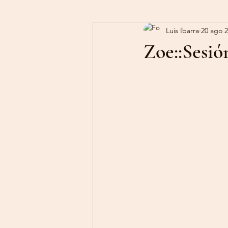
Luis Ibarra
20 ago 
Zoe::Sesió